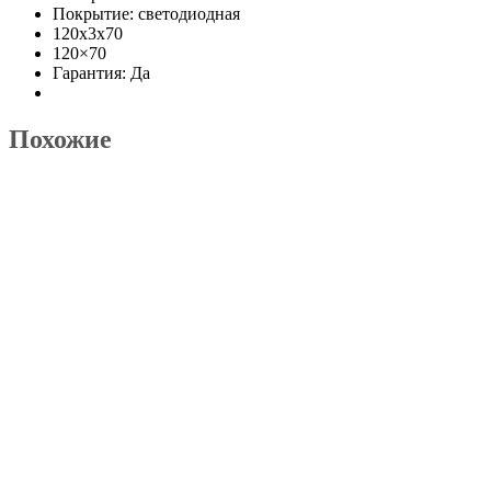
Покрытие: светодиодная
120
x
3
x
70
120×70
Гарантия: Да
Похожие