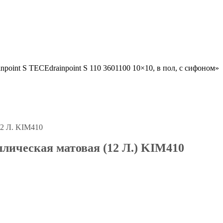
point S TECEdrainpoint S 110 3601100 10×10, в пол, с сифоном»
ллическая матовая (12 Л.) KIM410