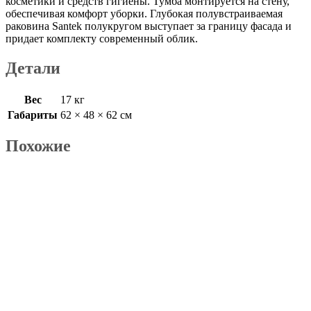
косметики и средств гигиены. Тумба монтируется на стену,
обеспечивая комфорт уборки. Глубокая полувстраиваемая
раковина Santek полукругом выступает за границу фасада и
придает комплекту современный облик.
Детали
Вес
17 кг
Габариты
62 × 48 × 62 см
Похожие