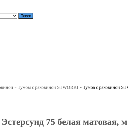
Поиск
овиной
»
Тумбы с раковиной STWORKI
»
Тумба с раковиной ST
стерсунд 75 белая матовая, м