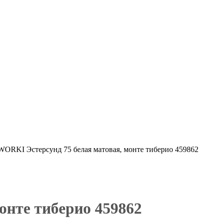
WORKI Эстерсунд 75 белая матовая, монте тиберио 459862
онте тиберио 459862