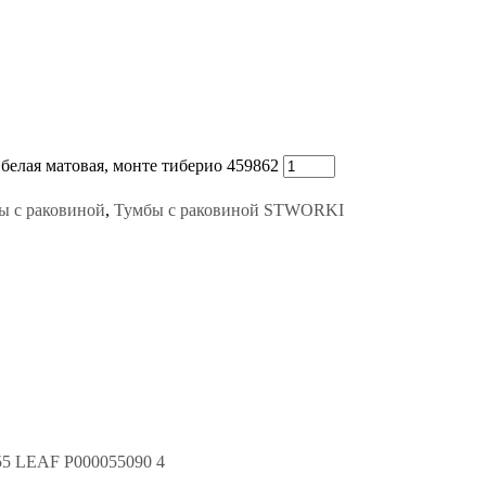
елая матовая, монте тиберио 459862
ы с раковиной
,
Тумбы с раковиной STWORKI