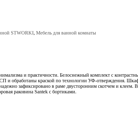
анной STWORKI
,
Мебель для ванной комнаты
инимализма и практичности. Белоснежный комплект с контрастны
ДСП и обработаны краской по технологии УФ-отверждения. Шкаф
 надежно зафиксировано в раме двусторонним скотчем и клеем.
ровая раковина Santek с бортиками.