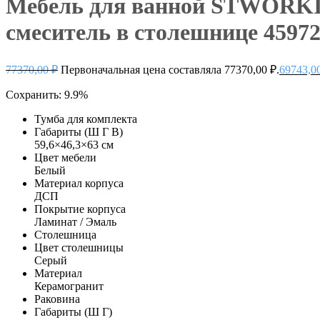
Мебель для ванной STWORKI Э
смеситель в столешнице 4597
77370,00
₽
Первоначальная цена составляла 77370,00 ₽.
69743,0
Сохранить: 9.9%
Тумба для комплекта
Габариты (Ш Г В)
59,6×46,3×63 см
Цвет мебели
Белый
Материал корпуса
ДСП
Покрытие корпуса
Ламинат / Эмаль
Столешница
Цвет столешницы
Серый
Материал
Керамогранит
Раковина
Габариты (Ш Г)