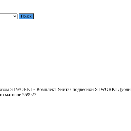
Поиск
тазом STWORKI
»
Комплект Унитаз подвесной STWORKI Дублин
то матовое 559927