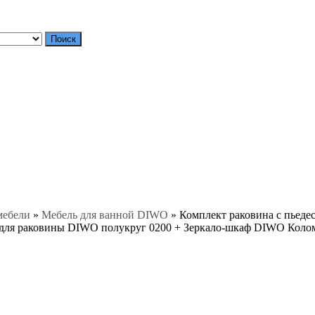
Поиск
мебели
»
Мебель для ванной DIWO
»
Комплект раковина с пьед
для раковины DIWO полукруг 0200 + Зеркало-шкаф DIWO Коломна