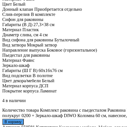
Цвет
Белый
Донный клапан
Приобретается отдельно
Слив-перелив
В комплекте
Сифон для раковины
Габариты (В Д)
27,3×38 см
Материал
Пластик
Диаметр слива, см
4 см
Вид сифона для раковины
Бутылочный
Вид затвора
Мокрый затвор
Направление выпуска
Боковое (горизонтальное)
Пьедестал для раковины
Материал
Фаянс
Зеркало-шкаф
Габариты (Ш Г В)
60x16x76 см
Вид подсветки
В полотне
Цвет декора/мебели
Белый
Материал корпуса
ДСП
Покрытие корпуса
Ламинат
4 в наличии
Количество товара Комплект раковина с пьедесталом Раковин
полукруг 0200 + Зеркало-шкаф DIWO Коломна 60 см, навесное, 
В корзину